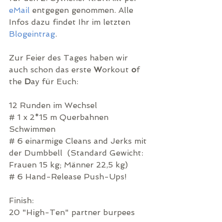
eMail
 entgegen genommen. Alle 
Infos dazu findet Ihr im letzten 
Blogeintrag
.
Zur Feier des Tages haben wir 
auch schon das erste 
W
orkout 
o
f 
the 
D
ay für Euch:
12 Runden im Wechsel
# 1 x 2*15 m Querbahnen 
Schwimmen
# 6 einarmige Cleans and Jerks mit 
der Dumbbell  (Standard Gewicht: 
Frauen 15 kg; Männer 22,5 kg)
# 6 Hand-Release Push-Ups!
Finish:
20 "High-Ten" partner burpees