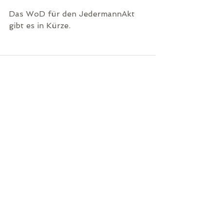
Das WoD für den JedermannAkt 
gibt es in Kürze.
Kommentare
Kommentar verfassen...
Freibad Sythen e.V. |