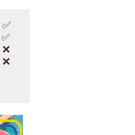
 ✅
 ✅
 ❌
 ❌