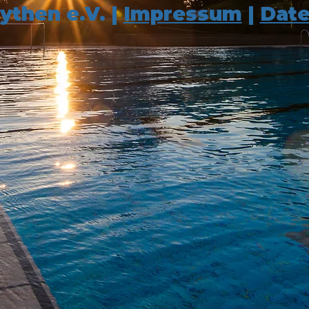
ythen e.V. |
Impressum
|
Date