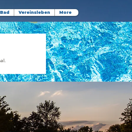
 Bad
Vereinsleben
More
al.