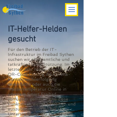
IT-Helfer-Helden
gesucht
Für den Betrieb der IT-
Infrastruktur im Freibad Sythen
suchen wir ehrenamtliche und
tatkräftige Unterstützung. Im
letzten Jahr haben wir mit einer
QR-Code Lösung die Corona-
Kontaktnachverfolgung
vereinfacht oder auch die
Wassertemperatur Online in
unserem Smart Freibad
verfügbar gemacht. Um diese
Funktionen weiter betreiben und
auszubauen suchen wir IT-
Unterstützung. Du kennst dich