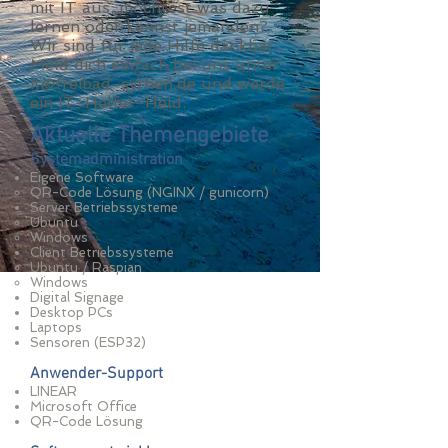
mit IT aus, möchtest was dazu
lernen oder kennst jemanden?
Wir sind für jede Hilfe dankbar.
Meld dich einfach bei uns unter
it@freibad-sythen.de
und werde
ein IT-Helfer-Held.
Aktuelle Themengebiete
Systemadministration
Eigene Software
​QR-Code Lösung (NGINX / gunicorn)
Server Betriebssysteme
Ubuntu
Windows
Client Betriebssysteme
Ubuntu / Raspian
Windows
Digital Signage
Desktop PCs
Laptops
Sensoren (ESP32)
Anwender-Support
LINEAR
Microsoft Office
QR-Code Lösung