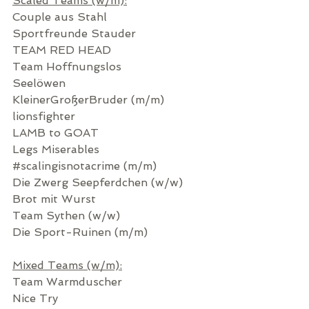
Scaled Teams (w/m):
Couple aus Stahl
Sportfreunde Stauder
TEAM RED HEAD
Team Hoffnungslos
Seelöwen
KleinerGroßerBruder
 (m/m)
lionsfighter
LAMB to GOAT
Legs Miserables
#scalingisnotacrime
 (m/m)
Die Zwerg Seepferdchen (w/w)
Brot mit Wurst
Team Sythen (w/w)
Die Sport-Ruinen (m/m)
Mixed Teams (w/m):
Team Warmduscher
Nice Try