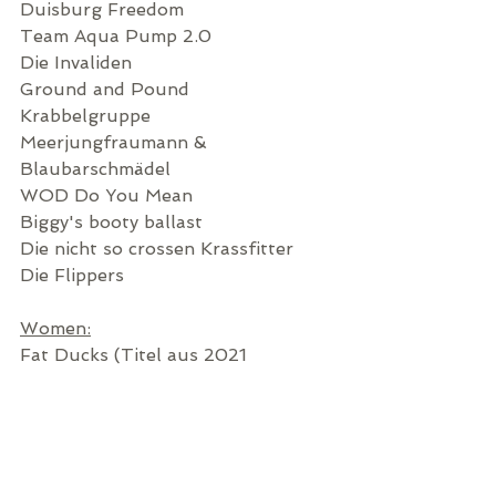
Duisburg Freedom
Team Aqua Pump 2.0
Die Invaliden
Ground and Pound
Krabbelgruppe
Meerjungfraumann & 
Blaubarschmädel
WOD Do You Mean
Biggy's booty ballast
Die nicht so crossen Krassfitter
Die Flippers
Women:
Fat Ducks (Titel aus 2021 
verteidigt!)
Power Pott Girls
Power Puff Girls
Hulksisters
Asterix und Obelix