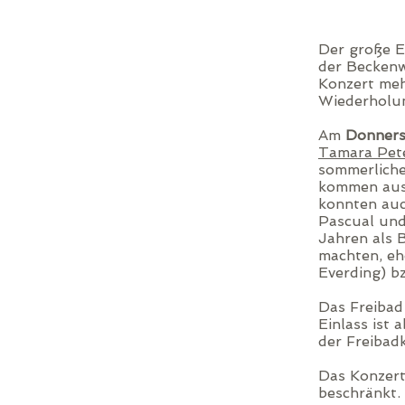
Der große E
der Becken
Konzert meh
Wiederholu
Am
Donners
Tamara Pet
sommerliche
kommen aus 
konnten auc
Pascual und
Jahren als 
machten, eh
Everding) bz
Das Freibad
Einlass ist 
der Freibad
Das Konzer
beschränkt.