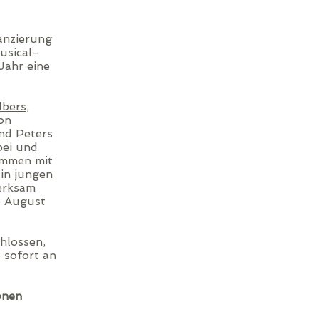
anzierung
usical-
Jahr eine
lbers
,
on
nd Peters
bei und
ommen mit
 in jungen
erksam
e August
hlossen,
b sofort an
onen