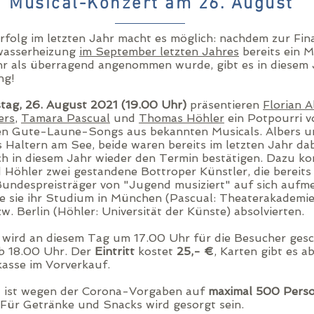
Musical-Konzert am 26. August
rfolg im letzten Jahr macht es möglich: nachdem zur Fin
wasserheizung
im September letzten Jahres
bereits ein M
r als überragend angenommen wurde, gibt es in diesem 
ng!
tag, 26. August 2021 (19.00 Uhr)
präsentieren
Florian A
ers
,
Tamara Pascual
und
Thomas Höhler
ein Potpourri v
n Gute-Laune-Songs aus bekannten Musicals. Albers u
Haltern am See, beide waren bereits im letzten Jahr da
h in diesem Jahr wieder den Termin bestätigen. Dazu k
 Höhler zwei gestandene Bottroper Künstler, die bereits
Bundespreisträger von "Jugend musiziert" auf sich aufm
e sie ihr Studium in München (Pascual: Theaterakademi
w. Berlin (Höhler: Universität der Künste) absolvierten.
 wird an diesem Tag um 17.00 Uhr für die Besucher gesc
ab 18.00 Uhr. Der
Eintritt
kostet
25,- €
, Karten gibt es a
kasse im Vorverkauf.
t ist wegen der Corona-Vorgaben auf
maximal 500 Pers
 Für Getränke und Snacks wird gesorgt sein.